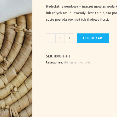
Hydrolat lawendowy – inaczej mówiąc woda k
lub całych roślin lawendy. Jest to niejako p
sobie posiada również ich śladowe ilości.
-
+
ADD TO CART
SKU:
H001-1-1-1
Categories:
dla ciała
,
hydrolat