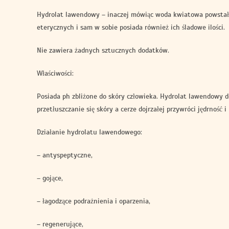
Hydrolat lawendowy – inaczej mówiąc woda kwiatowa powstała 
eterycznych i sam w sobie posiada również ich śladowe ilości.
Nie zawiera żadnych sztucznych dodatków.
Właściwości:
Posiada ph zbliżone do skóry człowieka. Hydrolat lawendowy do
przetłuszczanie się skóry a cerze dojrzałej przywróci jędrność
Działanie hydrolatu lawendowego:
– antyspeptyczne,
– gojące,
– łagodzące podrażnienia i oparzenia,
– regenerujące,