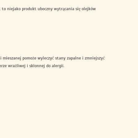
 to niejako produkt uboczny wytrącania się olejków
j i mieszanej pomoże wyleczyć stany zapalne i zmniejszyć
ze wrażliwej i skłonnej do alergii.