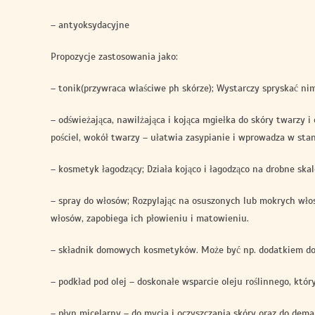
– antyoksydacyjne
Propozycje zastosowania jako:
– tonik(przywraca właściwe ph skórze); Wystarczy spryskać nim
– odświeżająca, nawilżająca i kojąca mgiełka do skóry twarzy i
pościel, wokół twarzy – ułatwia zasypianie i wprowadza w stan
– kosmetyk łagodzący; Działa kojąco i łagodząco na drobne ska
– spray do włosów; Rozpylając na osuszonych lub mokrych włos
włosów, zapobiega ich płowieniu i matowieniu.
– składnik domowych kosmetyków. Może być np. dodatkiem do 
– podkład pod olej – doskonałe wsparcie oleju roślinnego, któ
– płyn micelarny – do mycia i oczyszczania skóry oraz do dema