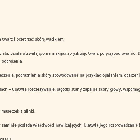
 twarz i przetrzeć skórę wacikiem.
 ciała. Działa utrwalająco na makijaż spryskując twarz po przypudrowaniu. D
 odprężenia.
leczenia, podrażnienia skóry spowodowane na przykład opalaniem, oparzenia,
ach – ułatwia rozczesywanie, łagodzi stany zapalne skóry głowy, wspomag
maseczek z glinki.
ry sam nie posiada właściwości nawilżających. Ułatwia jego rozprowadzanie 
kijażu.