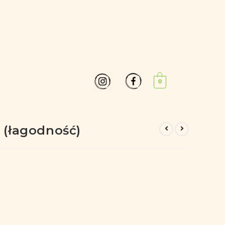
0
 (łagodność)