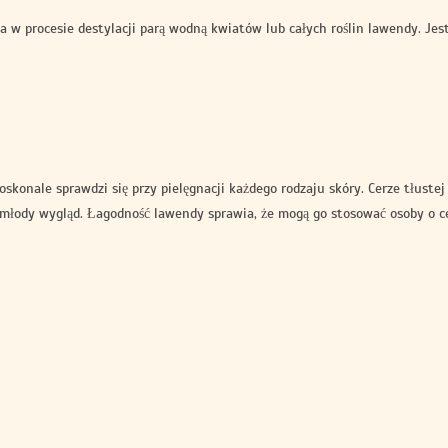
w procesie destylacji parą wodną kwiatów lub całych roślin lawendy. Jest
skonale sprawdzi się przy pielęgnacji każdego rodzaju skóry. Cerze tłuste
 i młody wygląd. Łagodność lawendy sprawia, że mogą go stosować osoby o cer